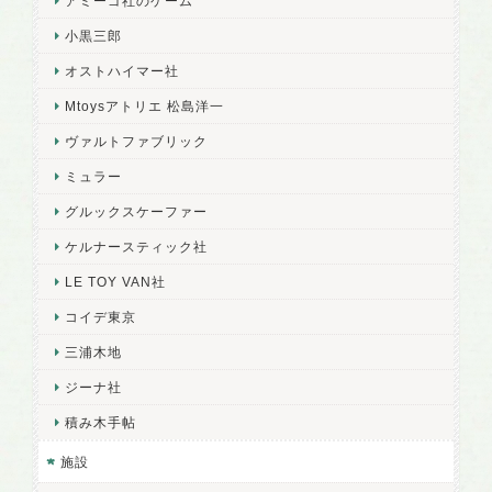
アミーゴ社のゲーム
小黒三郎
オストハイマー社
Mtoysアトリエ 松島洋一
ヴァルトファブリック
ミュラー
グルックスケーファー
ケルナースティック社
LE TOY VAN社
コイデ東京
三浦木地
ジーナ社
積み木手帖
施設