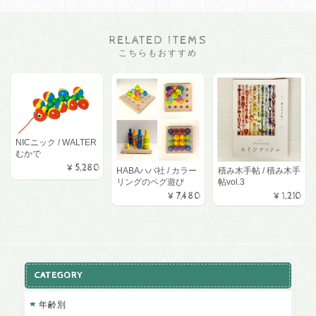
RELATED ITEMS
こちらもおすすめ
NICニック / WALTER
むかで
¥5,280
HABAハバ社 / カラー
積み木手帖 / 積み木手
リングのペグ遊び
帖vol.3
¥7,480
¥1,210
CATEGORY
年齢別