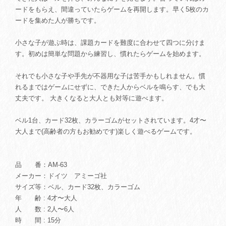
ードをもらえ、間違っていたらゲームを再開します。早く5枚のカ
ードを集めた人が勝ちです。
小さな子が遊ぶ時は、課題カードを難度に合わせて四つに分けま
す。初めは簡単な問題から練習し、慣れたらゲームを始めます。
それでも小さな子や手先が不器用な子は苦手かもしれません。慣
れるまではゲームにせずに、できた人からベルを鳴らす、でも大
丈夫です。 大きくなると大人とも対等に遊べます。
ベル1台、カード32枚、カラーゴムがセットされています。4才〜
大人まで(高齢者の方もお勧めです)楽しく遊べるゲームです。
品 番：AM-63
メーカー：ドイツ アミーゴ社
サイズ等：ベル、カード32枚、カラーゴム
年 齢 : 4才〜大人
人 数 : 2人〜6人
時 間 : 15分