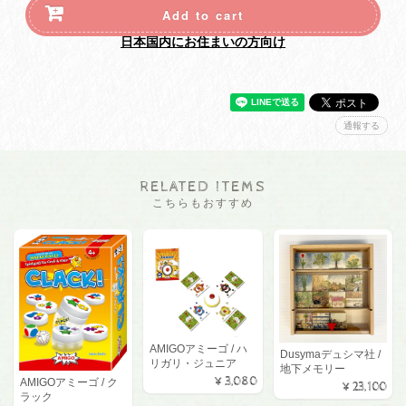
Add to cart
日本国内にお住まいの方向け
通報する
RELATED ITEMS
こちらもおすすめ
AMIGOアミーゴ / ハ
Dusymaデュシマ社 /
リガリ・ジュニア
地下メモリー
¥3,080
AMIGOアミーゴ / ク
¥23,100
ラック