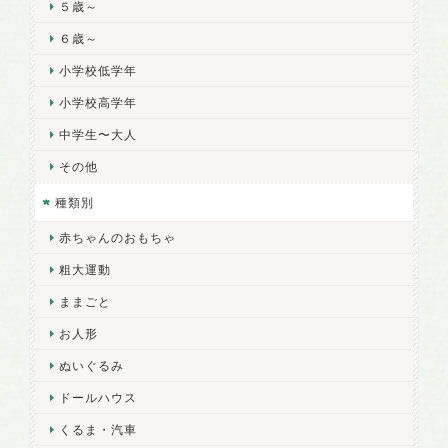
５歳～
６歳～
小学校低学年
小学校高学年
中学生〜大人
その他
種類別
赤ちゃんのおもちゃ
粗大運動
ままごと
お人形
ぬいぐるみ
ドールハウス
くるま・汽車