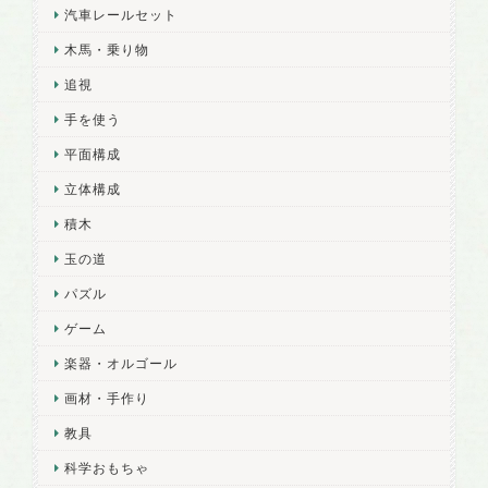
汽車レールセット
木馬・乗り物
追視
手を使う
平面構成
立体構成
積木
玉の道
パズル
ゲーム
楽器・オルゴール
画材・手作り
教具
科学おもちゃ