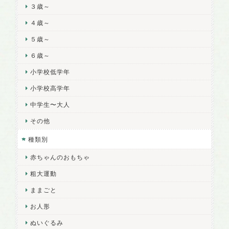
３歳～
４歳～
５歳～
６歳～
小学校低学年
小学校高学年
中学生〜大人
その他
種類別
赤ちゃんのおもちゃ
粗大運動
ままごと
お人形
ぬいぐるみ