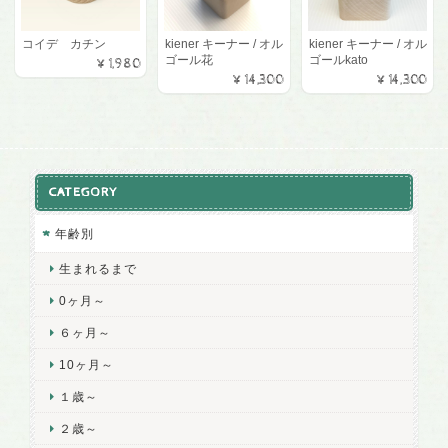
コイデ カチン
kiener キーナー / オル
kiener キーナー / オル
ゴール花
ゴールkato
¥1,980
¥14,300
¥14,300
CATEGORY
年齢別
生まれるまで
0ヶ月～
６ヶ月～
10ヶ月～
１歳～
２歳～