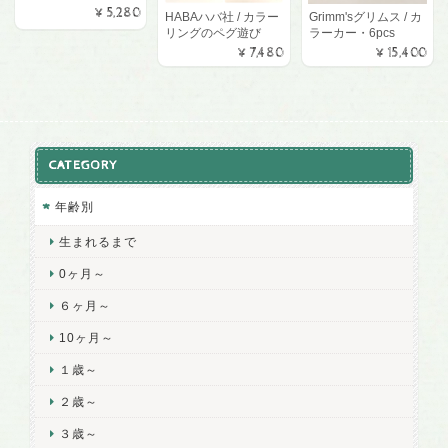
¥5,280
HABAハバ社 / カラー
Grimm'sグリムス / カ
リングのペグ遊び
ラーカー・6pcs
¥7,480
¥15,400
CATEGORY
年齢別
生まれるまで
0ヶ月～
６ヶ月～
10ヶ月～
１歳～
２歳～
３歳～