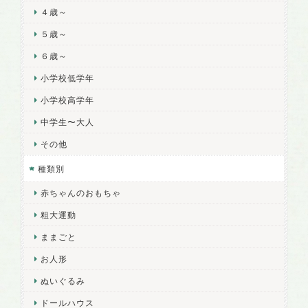
４歳～
５歳～
６歳～
小学校低学年
小学校高学年
中学生〜大人
その他
種類別
赤ちゃんのおもちゃ
粗大運動
ままごと
お人形
ぬいぐるみ
ドールハウス