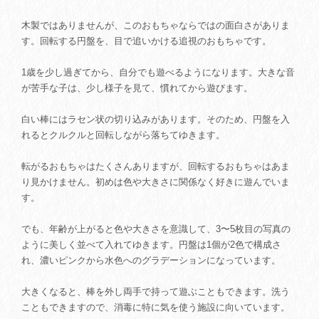
木製ではありませんが、このおもちゃならではの面白さがありま
す。回転する円盤を、目で追いかける追視のおもちゃです。
1歳を少し過ぎてから、自分でも遊べるようになります。大きな音
が苦手な子は、少し様子を見て、慣れてから遊びます。
白い棒にはラセン状の切り込みがあります。そのため、円盤を入
れるとクルクルと回転しながら落ちてゆきます。
転がるおもちゃはたくさんありますが、回転するおもちゃはあま
り見かけません。初めは色や大きさに関係なく好きに遊んでいま
す。
でも、年齢が上がると色や大きさを意識して、3〜5枚目の写真の
ように美しく並べて入れてゆきます。円盤は1個が2色で構成さ
れ、濃いピンクから水色へのグラデーションになっています。
大きくなると、棒を外し両手で持って遊ぶこともできます。洗う
こともできますので、消毒に特に気を使う施設に向いています。