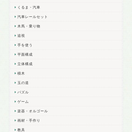
くるま・汽車
汽車レールセット
木馬・乗り物
追視
手を使う
平面構成
立体構成
積木
玉の道
パズル
ゲーム
楽器・オルゴール
画材・手作り
教具