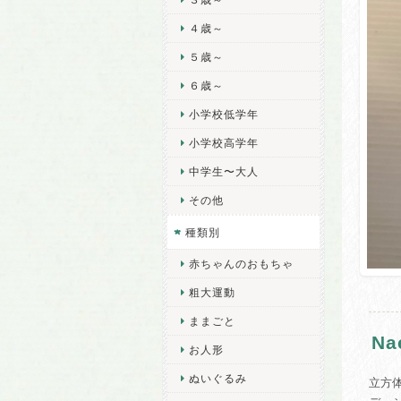
４歳～
５歳～
６歳～
小学校低学年
小学校高学年
中学生〜大人
その他
種類別
赤ちゃんのおもちゃ
粗大運動
ままごと
Na
お人形
ぬいぐるみ
立方