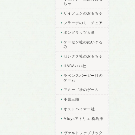
ちゃ
ザイフェンのおもちゃ
フラーデのミニチュア
ポングラッツ人形
ケーセン社のぬいぐる
み
セレクタ社のおもちゃ
HABAハバ社
ラベンスバーガー社の
ゲーム
アミーゴ社のゲーム
小黒三郎
オストハイマー社
Mtoysアトリエ 松島洋
一
ヴァルトファブリック