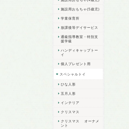
施設用おもちゃ(5歳児)
学童保育所
放課後等デイサービス
通級指導教室・特別支
援学級
ハンディキャップトー
イ
個人プレゼント用
スペシャルトイ
ひな人形
五月人形
インテリア
クリスマス
クリスマス オーナメ
ント