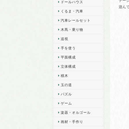
デー
ドールハウス
遊ん
くるま・汽車
汽車レールセット
木馬・乗り物
追視
手を使う
平面構成
立体構成
積木
玉の道
パズル
ゲーム
楽器・オルゴール
画材・手作り