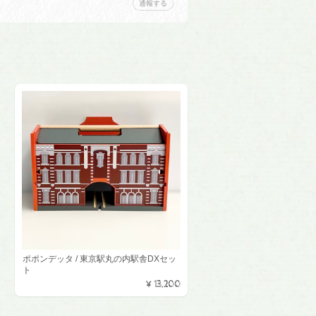
通報する
ポポンデッタ / 東京駅丸の内駅舎DXセッ
ト
¥13,200