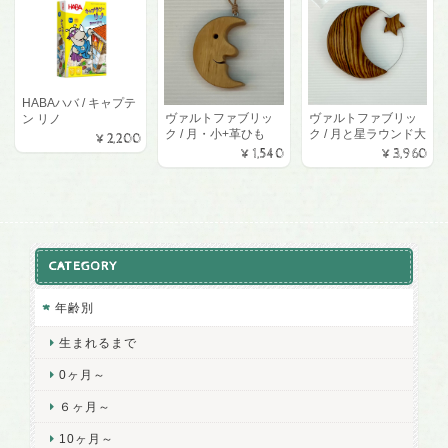
HABAハバ / キャプテ
ヴァルトファブリッ
ヴァルトファブリッ
ン リノ
ク / 月・小+革ひも
ク / 月と星ラウンド大
¥2,200
¥1,540
¥3,960
CATEGORY
年齢別
生まれるまで
0ヶ月～
６ヶ月～
10ヶ月～