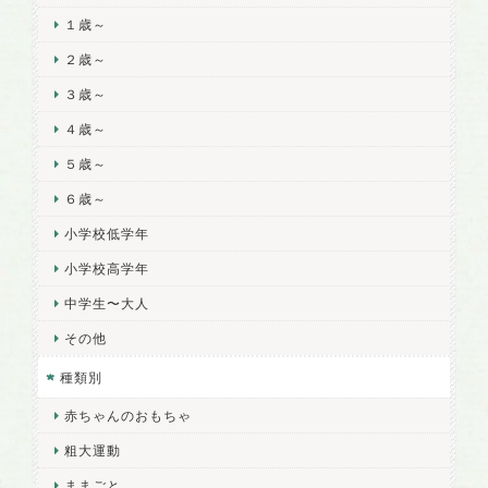
１歳～
２歳～
３歳～
４歳～
５歳～
６歳～
小学校低学年
小学校高学年
中学生〜大人
その他
種類別
赤ちゃんのおもちゃ
粗大運動
ままごと